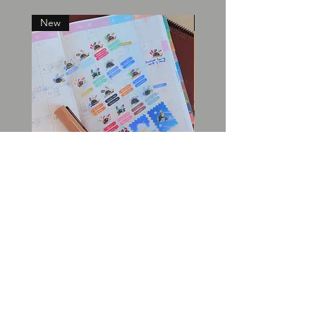
New
New
Bangboo washi planner
Gentlemen's tea can
stickers
価格
$30.00
価格
$10.00