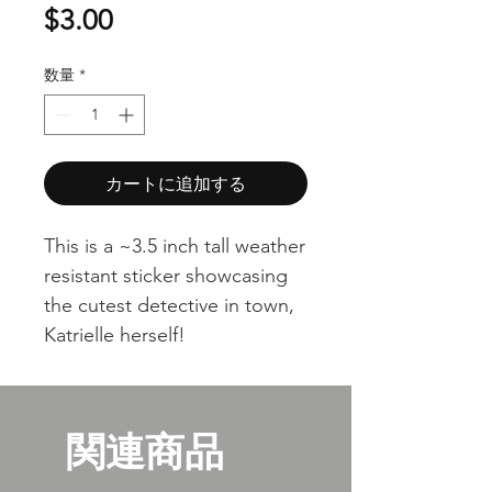
価
$3.00
格
数量
*
カートに追加する
This is a ~3.5 inch tall weather
resistant sticker showcasing
the cutest detective in town,
Katrielle herself!
関連商品